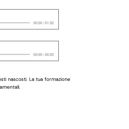
00:00 / 01:32
00:00 / 00:20
sti nascosti. La tua formazione
amentali.