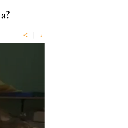
la?
i